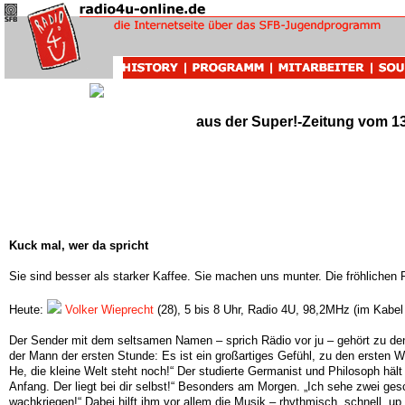
Inhalt
Kuck mal, wer da spricht
|
Klangvolle Erinnerung
|
Graves' Brief
|
S
aus der Super!-Zeitung vom 1
Kuck mal, wer da spricht
Sie sind besser als starker Kaffee. Sie machen uns munter. Die fröhlichen R
Heute:
Volker Wieprecht
(28), 5 bis 8 Uhr, Radio 4U, 98,2MHz (im Kabel
Der Sender mit dem seltsamen Namen – sprich Rädio vor ju – gehört zu den 
der Mann der ersten Stunde: Es ist ein großartiges Gefühl, zu den erste
He, die kleine Welt steht noch!“ Der studierte Germanist und Philosoph hält
Anfang. Der liegt bei dir selbst!“ Besonders am Morgen. „Ich sehe zwei gesc
wachkriegen!“ Dabei hilft ihm vor allem die Musik – rhythmisch, schnell, 