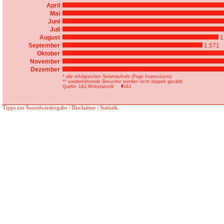
April
Mai
Juni
Juli
August
1
September
1.571
Oktober
November
Dezember
* alle erfolgreichen Seitenaufrufe (Page Impressions)
** wiederkehrende Besucher werden nicht doppelt gezählt.
Quelle: 1&1 Webstatistik
1&1
Tipps zur Soundwiedergabe
|
Disclaimer
|
Statistik